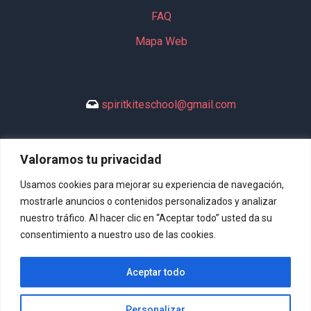
FAQ
Mapa Web
spiritkiteschool@gmail.com
Valoramos tu privacidad
+34 635 994 113
Usamos cookies para mejorar su experiencia de navegación,
mostrarle anuncios o contenidos personalizados y analizar
nuestro tráfico. Al hacer clic en “Aceptar todo” usted da su
consentimiento a nuestro uso de las cookies.
DeltaSpirit.es (77116734B) © 2023 Tots els drets reservats. |
Aceptar todo
Disseny Web:
Hitech Informática
Personalizar