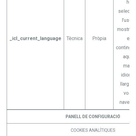
heu
seleccio
l’usuari
mostrar
_icl_current_language
Tècnica
Pròpia
els
contingut
aques
matei
idioma 
llarg de
vostr
navega
PANELL DE CONFIGURACIÓ
COOKIES ANALÍTIQUES