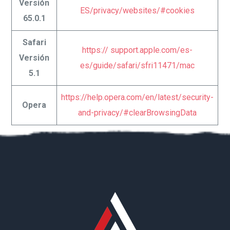
Versión
ES/privacy/websites/#cookies
65.0.1
Safari
https:// support.apple.com/es-
Versión
es/guide/safari/sfri11471/mac
5.1
https://help.opera.com/en/latest/security-
Opera
and-privacy/#clearBrowsingData