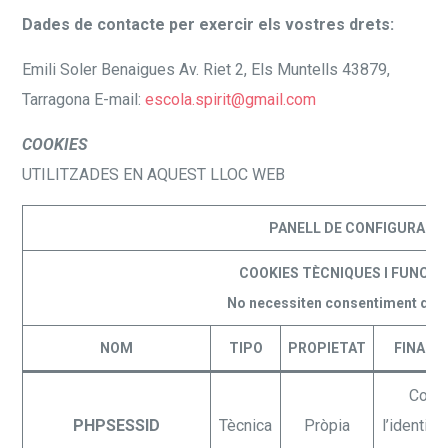
Dades de contacte per exercir els vostres drets:
Emili Soler Benaigues Av. Riet 2, Els Muntells 43879,
Tarragona E-mail:
escola.spirit
@
gmail.com
COOKIES
UTILITZADES EN AQUEST LLOC WEB
PANELL DE CONFIGURACI
COOKIES TÈCNIQUES I FUNCIO
No necessiten consentiment de l
NOM
TIPO
PROPIETAT
FINALI
Cont
PHPSESSID
Tècnica
Pròpia
l’identifi