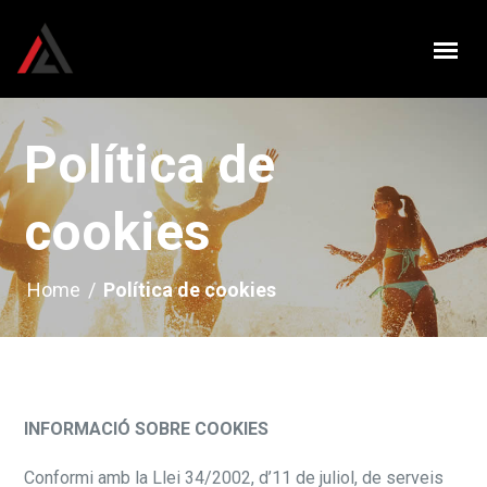
Política de
cookies
Home
/
Política de cookies
INFORMACIÓ SOBRE COOKIES
Conformi amb la Llei 34/2002, d’11 de juliol, de serveis