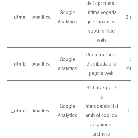
de la primera i
Google
última vegada
_utma
Analítica
2 any
Analytics
que l’usuari va
vestir el lloc
web
Registra l’hora
Google
30
_utmb
Analítica
d’arribada a la
Analytics
minut
pàgina web
S’utilitza per a
la
Google
interoperabilitat
_utmc
Analítica
1 an
Analytics
amb el codi de
seguiment
urchin.js