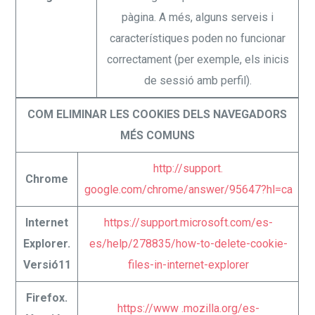
pàgina. A més, alguns serveis i
característiques poden no funcionar
correctament (per exemple, els inicis
de sessió amb perfil).
COM ELIMINAR LES COOKIES DELS NAVEGADORS
MÉS COMUNS
http://support.
Chrome
google.com/chrome/answer/95647?hl=ca
Internet
https://support.microsoft.com/es-
Explorer.
es/help/278835/how-to-delete-cookie-
Versió11
files-in-internet-explorer
Firefox.
https://www .mozilla.org/es-