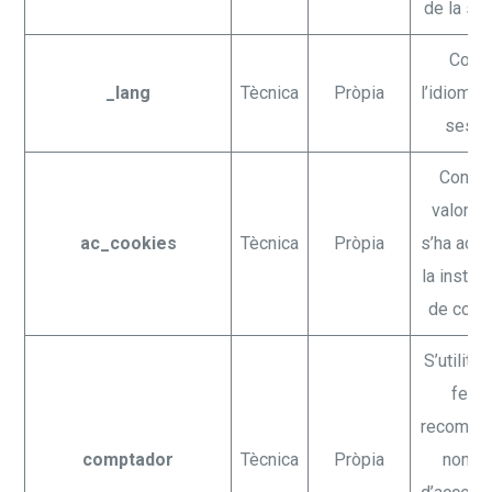
de la se
Cont
_lang
Tècnica
Pròpia
l’idioma 
sessi
Conté 
valor de
ac_cookies
Tècnica
Pròpia
s’ha acce
la instal·
de cook
S’utilitz
fer el
recompte
comptador
Tècnica
Pròpia
nombr