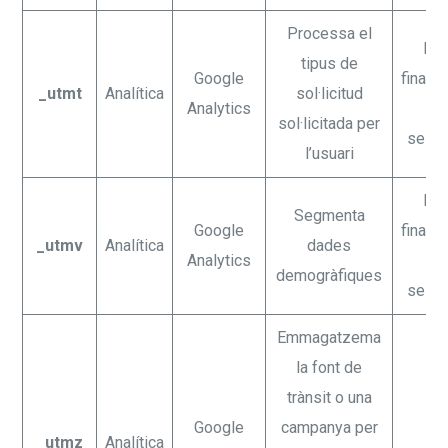
Processa el
En
tipus de
Google
finalit
_utmt
Analítica
sol·licitud
Analytics
la
sol·licitada per
sessi
l’usuari
En
Segmenta
Google
finalit
_utmv
Analítica
dades
Analytics
la
demogràfiques
sessi
Emmagatzema
la font de
trànsit o una
Google
campanya per
6
_utmz
Analítica