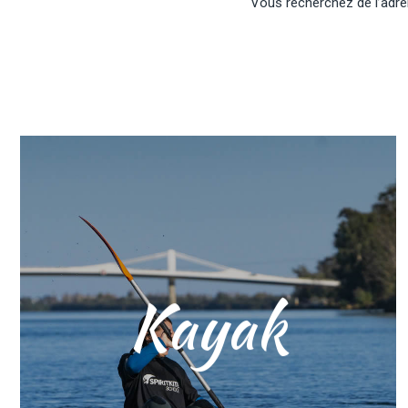
Vous recherchez de l’adrén
Kayak
Explorez la baie des Alfacs depuis
l’eau, de manière sûre, confortable et
accessible à tous. Nos kayaks sont
faciles à manier, il vous suffit donc
d’avoir envie de pagayer et de profiter