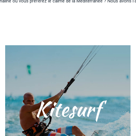
aline ou vous préférez le calme de la Méditerranée ? Nous avons l’ac
profondes et à ses vents constants.
spot d’Espagne grâce à ses eaux peu
niveaux. Le Trabucador est le meilleur
Kitesurf
nos cours de kitesurf pour tous les
Apprenez en toute sécurité grâce à