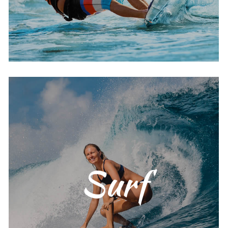
âges.
amusants, sûrs et adaptés à tous les
cours de surf pour débutants sont
Surf
expérience sur une planche. Nos
vagues pour vivre votre première
Profitez des journées de petites