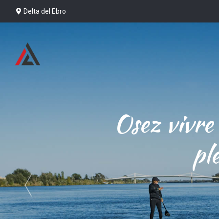
Delta del Ebro
Osez vivre 
ple