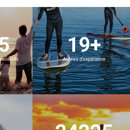
0
20+
atisfaits
Années d'expérience