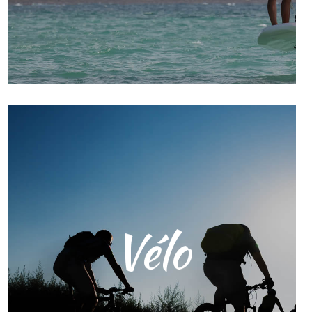
et le surf. C’est sans aucun doute une
option à envisager.
Notre service de location de vélos
Vélo
vous permet d’explorer les
magnifiques paysages du Delta de
l’Èbre à votre propre rythme et en
toute autonomie. Les vélos sont
équipés de tout le nécessaire pour