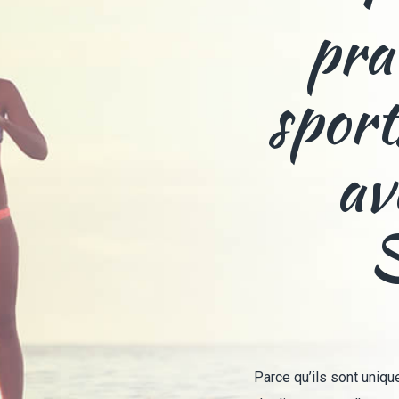
pra
sport
av
S
Parce qu’ils sont uni