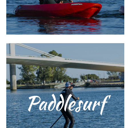
de la nature.
Paddlesurf
Découvrez la baie des Alfacs à votre
rythme grâce à une activité relaxante,
amusante et parfaite pour profiter de
l’environnement. Une manière idéale
de se déplacer sur l’eau et de se