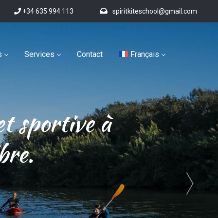
+34 635 994 113
spiritkiteschool@gmail.com
s
Services
Contact
Français
et sportive à
bre.