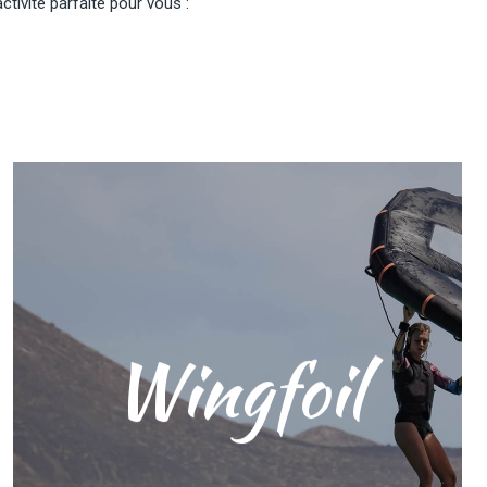
tivité parfaite pour vous :
Wingfoil
Si vous cherchez une nouvelle
expérience aquatique à la fois
passionnante et stimulante, le wingfoil
est une activité palpitante qui
combine le kitesurf, la planche à voile