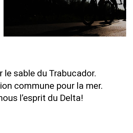
effectuer une balade confortable et
en toute sécurité.
r le sable du Trabucador.
ssion commune pour la mer.
ous l’esprit du Delta!