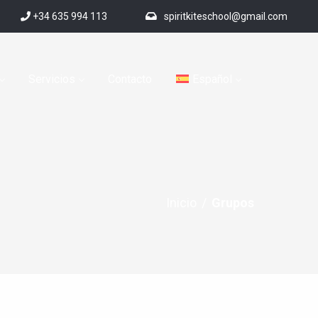
+34 635 994 113
spiritkiteschool@gmail.com
Servicios
Contacto
Español
Inicio
/
Grupos