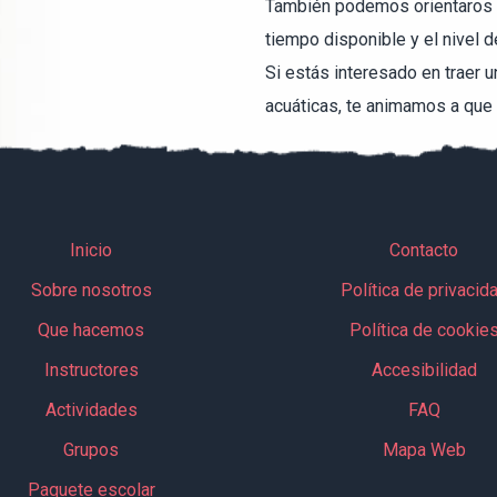
También podemos orientaros p
tiempo disponible y el nivel d
Si estás interesado en traer u
acuáticas, te animamos a que
Inicio
Contacto
Sobre nosotros
Política de privacid
Que hacemos
Política de cookie
Instructores
Accesibilidad
Actividades
FAQ
Grupos
Mapa Web
Paquete escolar