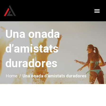
Una onada
d’amistats
duradores
Home
/
Una onada d’amistats duradores