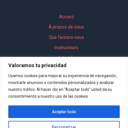
Accueil
À propos de nous
Que faisons nous
Instructeurs
Activités
Valoramos tu privacidad
Groupes
Usamos cookies para mejorar su experiencia de navegación,
Forfait scolaire
mostrarle anuncios o contenidos personalizados y analizar
nuestro tráfico. Al hacer clic en “Aceptar todo” usted da su
consentimiento a nuestro uso de las cookies.
Contact
Aceptar todo
Politique de confidentialité
Politique cookies
Personalizar