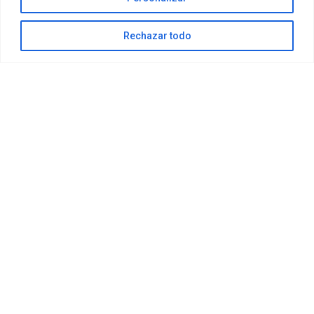
Accessibilité
Rechazar todo
FAQ
Plan du site
spiritkiteschool@gmail.com
+34 635 994 113
DeltaSpirit.es (77116734B) © 2023 Tous droits réservés. |
Conception de sites web:
Hitech Informática