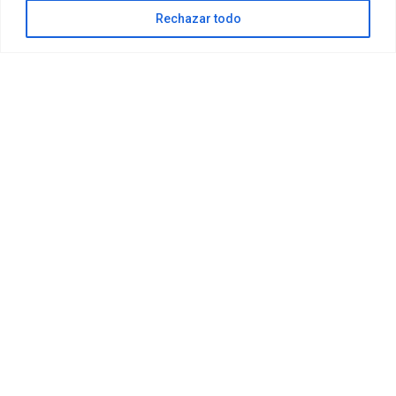
Accesibilidad
Rechazar todo
FAQ
Mapa Web
spiritkiteschool@gmail.com
+34 635 994 113
DeltaSpirit © 2026 Todos los derechos reservados. | Diseño
Web:
Hitech Informática