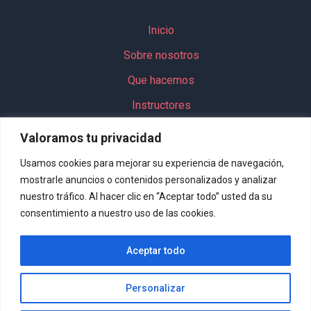
Inicio
Sobre nosotros
Que hacemos
Instructores
Actividades
Valoramos tu privacidad
Grupos
Usamos cookies para mejorar su experiencia de navegación,
Paquete escolar
mostrarle anuncios o contenidos personalizados y analizar
nuestro tráfico. Al hacer clic en “Aceptar todo” usted da su
consentimiento a nuestro uso de las cookies.
Contacto
Aceptar todo
Política de privacidad
Personalizar
Política de cookies