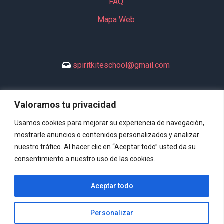
FAQ
Mapa Web
spiritkiteschool@gmail.com
Valoramos tu privacidad
+34 635 994 113
Usamos cookies para mejorar su experiencia de navegación,
mostrarle anuncios o contenidos personalizados y analizar
nuestro tráfico. Al hacer clic en “Aceptar todo” usted da su
consentimiento a nuestro uso de las cookies.
DeltaSpirit © 2026 Todos los derechos reservados. | Diseño
Aceptar todo
Web:
Hitech Informática
Personalizar